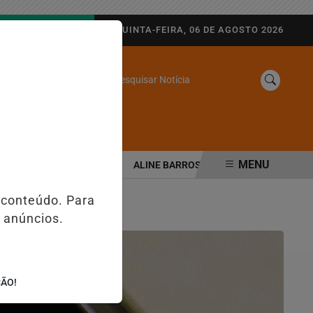
AGORA AO VIVO
QUINTA-FEIRA, 06 DE AGOSTO 2026
Pesquisar Notícia
/
SINE
WEB STORIES
MENU
SEGURANÇA PÚBLICA
ALINE BARROS É CONFIRMADA NO DIA DO E
 conteúdo. Para
 anúncios.
ÇÃO!