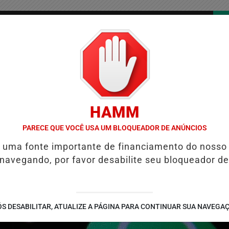
/
/
/
COLUNAS
CONTATO
PUBLICIDADES LEGAIS
AS
HAMM
LENTAS DO BRASIL E CAI PARA A 6ª POSIÇÃO EM NOVO ANUÁRIO DA 
PARECE QUE VOCÊ USA UM BLOQUEADOR DE ANÚNCIOS
é uma fonte importante de financiamento do nosso
 navegando, por favor desabilite seu bloqueador de
S DESABILITAR, ATUALIZE A PÁGINA PARA CONTINUAR SUA NAVEGA