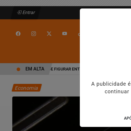
Entrar
/
/
INÍCIO
JEQUIÉ
EM ALTA
JEQUIÉ DEIXA DE FIGURAR ENTRE AS CINCO CIDADES MAIS VIO
A publicidade 
Economia
continuar
APÓ