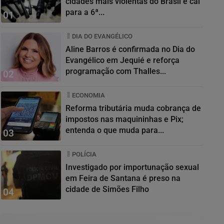
cidades mais violentas do Brasil e cai
para a 6ª...
01
DIA DO EVANGÉLICO
Aline Barros é confirmada no Dia do
Evangélico em Jequié e reforça
programação com Thalles...
02
ECONOMIA
Reforma tributária muda cobrança de
impostos nas maquininhas e Pix;
entenda o que muda para...
03
POLÍCIA
Investigado por importunação sexual
em Feira de Santana é preso na
cidade de Simões Filho
04