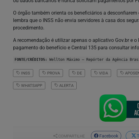
ou dados bancários e nunca solicitam pagamentos por Pi
O órgão também orienta os beneficiários a desconfiarem 
lembra que o INSS não envia servidores à casa dos segur
procedimento.
A recomendação é utilizar apenas o aplicativo Gov.br e 
pagamento do benefício e Central 135 para consultar info
FONTE/CRÉDITOS:
Wellton Máximo – Repórter da Agência Bras
INSS
PROVA
DE
VIDA
APOSE
WHATSAPP
ALERTA
Facebook
T
COMPARTILHE