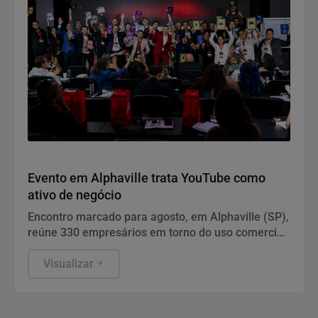
Geral
Evento em Alphaville trata YouTube como
ativo de negócio
Encontro marcado para agosto, em Alphaville (SP),
reúne 330 empresários em torno do uso comercial
da plataforma de vídeos. João Adolfo, criador da
metodologia SMY, analisa por que o formato se
Visualizar
tornou canal de pesquisa e decisão de compra e o
que separa conteúdo feito para entreter daquele
pensado para gerar clientes e faturamento.