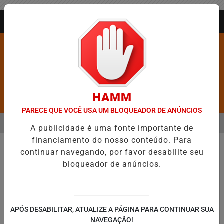
Entrar
AGORA AO VIVO
HAMM
Pesquisar Notícia
PARECE QUE VOCÊ USA UM BLOQUEADOR DE ANÚNCIOS
MENU
ROS É CONFIRMADA NO DIA DO EVANGÉLICO EM JEQUIÉ E REFORÇA
A publicidade é uma fonte importante de
financiamento do nosso conteúdo. Para
EM ALTA
continuar navegando, por favor desabilite seu
bloqueador de anúncios.
APÓS DESABILITAR, ATUALIZE A PÁGINA PARA CONTINUAR SUA
NAVEGAÇÃO!