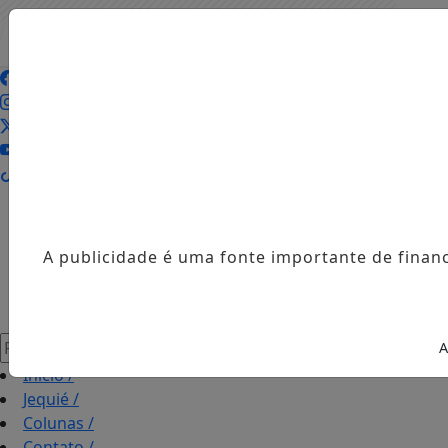
Entrar
AGORA AO VIVO
A publicidade é uma fonte importante de finan
Pesquisar Notícia
A
Início
/
Jequié
/
Colunas
/
Contato
/