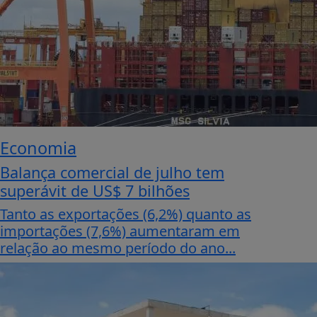
Economia
Balança comercial de julho tem
superávit de US$ 7 bilhões
Tanto as exportações (6,2%) quanto as
importações (7,6%) aumentaram em
relação ao mesmo período do ano...