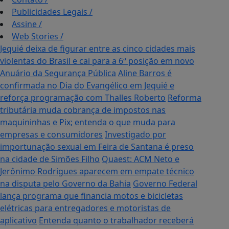
Publicidades Legais
/
Assine
/
Web Stories
/
Jequié deixa de figurar entre as cinco cidades mais
violentas do Brasil e cai para a 6ª posição em novo
Anuário da Segurança Pública
Aline Barros é
confirmada no Dia do Evangélico em Jequié e
reforça programação com Thalles Roberto
Reforma
tributária muda cobrança de impostos nas
maquininhas e Pix; entenda o que muda para
empresas e consumidores
Investigado por
importunação sexual em Feira de Santana é preso
na cidade de Simões Filho
Quaest: ACM Neto e
Jerônimo Rodrigues aparecem em empate técnico
na disputa pelo Governo da Bahia
Governo Federal
lança programa que financia motos e bicicletas
elétricas para entregadores e motoristas de
aplicativo
Entenda quanto o trabalhador receberá