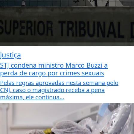
Justiça
STJ condena ministro Marco Buzzi a
perda de cargo por crimes sexuais
Pelas regras aprovadas nesta semana pelo
CNJ, caso o magistrado receba a pena
máxima, ele continua...