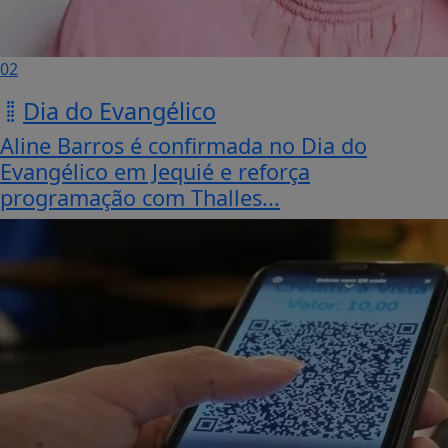
02
Dia do Evangélico
Aline Barros é confirmada no Dia do
Evangélico em Jequié e reforça
programação com Thalles...