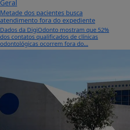
Geral
Metade dos pacientes busca
atendimento fora do expediente
Dados da DigiOdonto mostram que 52%
dos contatos qualificados de clínicas
odontológicas ocorrem fora do...