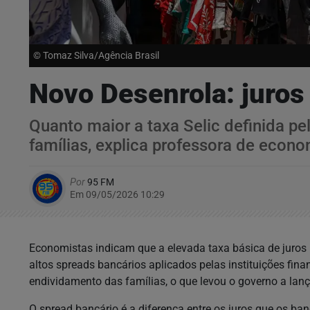
© Tomaz Silva/Agência Brasil
Novo Desenrola: juros
Quanto maior a taxa Selic definida pe
famílias, explica professora de econ
Por
95 FM
Em 09/05/2026 10:29
Economistas indicam que a elevada taxa básica de juros 
altos spreads bancários aplicados pelas instituições fin
endividamento das famílias, o que levou o governo a la
O spread bancário é a diferença entre os juros que os 