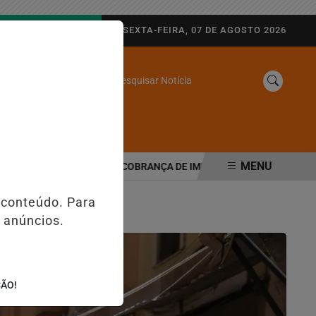
AGORA AO VIVO
SEXTA-FEIRA, 07 DE AGOSTO 2026
Pesquisar Notícia
/
SINE
WEB STORIES
MENU
TRIBUTÁRIA MUDA COBRANÇA DE IMPOSTOS NAS MAQUININHAS E P
 conteúdo. Para
 anúncios.
ÇÃO!