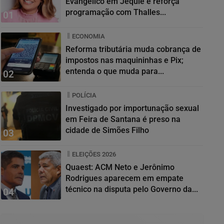
Evangélico em Jequié e reforça
programação com Thalles...
01
ECONOMIA
Reforma tributária muda cobrança de
impostos nas maquininhas e Pix;
entenda o que muda para...
02
POLÍCIA
Investigado por importunação sexual
em Feira de Santana é preso na
cidade de Simões Filho
03
ELEIÇÕES 2026
Quaest: ACM Neto e Jerônimo
Rodrigues aparecem em empate
técnico na disputa pelo Governo da...
04