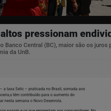
 altos pressionam endivi
lo Banco Central (BC), maior são os juros
omia da UnB.
– a taxa Selic – praticada no Brasil, somada aos
anceira,s têm contribuído para o aumento do
nçar nesta semana o Novo Desenrola.
bancos pagam e os que emprestam aos consumidores. No