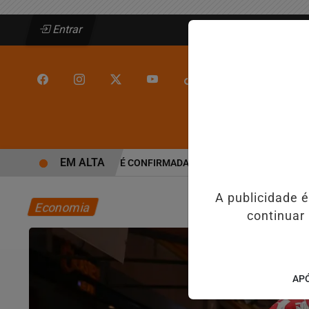
Entrar
/
/
INÍCIO
JEQUIÉ
EM ALTA
ALINE BARROS É CONFIRMADA NO DIA DO EVANGÉLICO EM JEQ
A publicidade 
Economia
continuar
APÓ