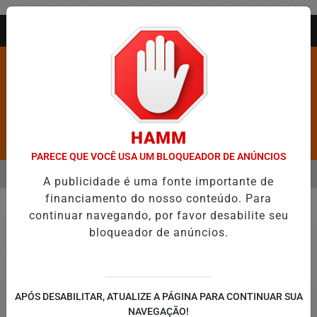
Entrar
AGORA AO VIVO
HAMM
Pesquisar Notícia
PARECE QUE VOCÊ USA UM BLOQUEADOR DE ANÚNCIOS
MENU
XA DE FIGURAR ENTRE AS CINCO CIDADES MAIS VIOLENTAS DO BRASI
A publicidade é uma fonte importante de
financiamento do nosso conteúdo. Para
EM ALTA
continuar navegando, por favor desabilite seu
Direitos Humanos
bloqueador de anúncios.
APÓS DESABILITAR, ATUALIZE A PÁGINA PARA CONTINUAR SUA
NAVEGAÇÃO!