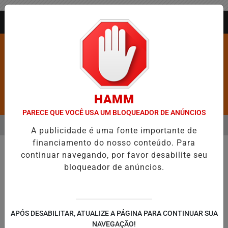
Entrar
AGORA AO VIVO
HAMM
Pesquisar Notícia
PARECE QUE VOCÊ USA UM BLOQUEADOR DE ANÚNCIOS
MENU
IA DO EVANGÉLICO EM JEQUIÉ E REFORÇA PROGRAMAÇÃO COM THAL
A publicidade é uma fonte importante de
financiamento do nosso conteúdo. Para
EM ALTA
continuar navegando, por favor desabilite seu
bloqueador de anúncios.
APÓS DESABILITAR, ATUALIZE A PÁGINA PARA CONTINUAR SUA
NAVEGAÇÃO!