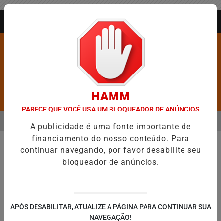
Entrar
AGORA AO VIVO
HAMM
Pesquisar Notícia
PARECE QUE VOCÊ USA UM BLOQUEADOR DE ANÚNCIOS
MENU
BARROS É CONFIRMADA NO DIA DO EVANGÉLICO EM JEQUIÉ E REFO
A publicidade é uma fonte importante de
financiamento do nosso conteúdo. Para
EM ALTA
continuar navegando, por favor desabilite seu
bloqueador de anúncios.
APÓS DESABILITAR, ATUALIZE A PÁGINA PARA CONTINUAR SUA
NAVEGAÇÃO!