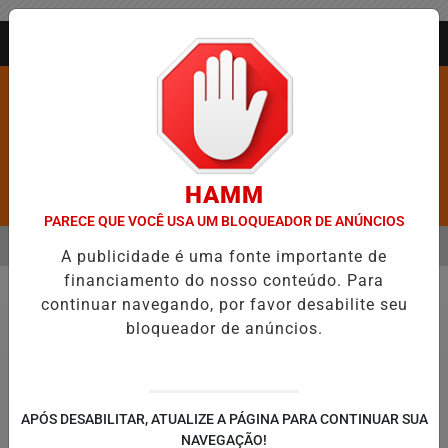
Entrar
AGORA AO VIVO
HAMM
Pesquisar Notícia
PARECE QUE VOCÊ USA UM BLOQUEADOR DE ANÚNCIOS
MENU
ROS É CONFIRMADA NO DIA DO EVANGÉLICO EM JEQUIÉ E REFORÇA
A publicidade é uma fonte importante de
financiamento do nosso conteúdo. Para
EM ALTA
continuar navegando, por favor desabilite seu
Política
bloqueador de anúncios.
APÓS DESABILITAR, ATUALIZE A PÁGINA PARA CONTINUAR SUA
NAVEGAÇÃO!