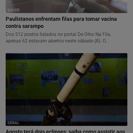
SAÚDE
Paulistanos enfrentam filas para tomar vacina
contra sarampo
Dos 512 postos listados no portal De Olho Na Fila,
apenas 62 estavam abertos neste sábado (8). O...
GERAL
Agosto terá dois eclipses; saiba como assistir aos