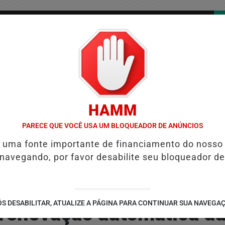
/
/
/
COLUNAS
CONTATO
PUBLICIDADES LEGAIS
AS
HAMM
LENTAS DO BRASIL E CAI PARA A 6ª POSIÇÃO EM NOVO ANUÁRIO DA
PARECE QUE VOCÊ USA UM BLOQUEADOR DE ANÚNCIOS
é uma fonte importante de financiamento do nosso
 navegando, por favor desabilite seu bloqueador de
S DESABILITAR, ATUALIZE A PÁGINA PARA CONTINUAR SUA NAVEGA
renovação automática d