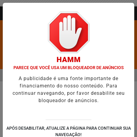
Entrar
AGORA AO VIVO
HAMM
Pesquisar Notícia
PARECE QUE VOCÊ USA UM BLOQUEADOR DE ANÚNCIOS
MENU
BARROS É CONFIRMADA NO DIA DO EVANGÉLICO EM JEQUIÉ E REFO
A publicidade é uma fonte importante de
financiamento do nosso conteúdo. Para
EM ALTA
continuar navegando, por favor desabilite seu
bloqueador de anúncios.
APÓS DESABILITAR, ATUALIZE A PÁGINA PARA CONTINUAR SUA
NAVEGAÇÃO!