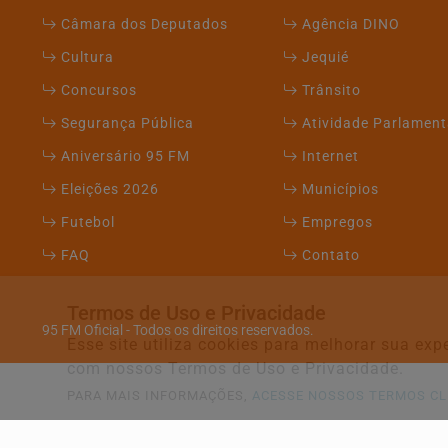
Câmara dos Deputados
Agência DINO
Cultura
Jequié
Concursos
Trânsito
Segurança Pública
Atividade Parlament
Aniversário 95 FM
Internet
Eleições 2026
Municípios
Futebol
Empregos
FAQ
Contato
Termos de Uso e Privacidade
95 FM Oficial - Todos os direitos reservados.
Esse site utiliza cookies para melhorar sua e
com nossos Termos de Uso e Privacidade.
PARA MAIS INFORMAÇÕES,
ACESSE NOSSOS TERMOS CL