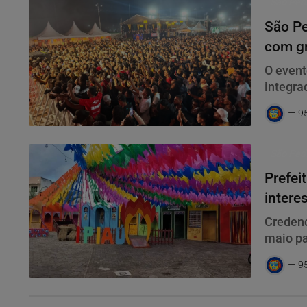
São Pedr
São Pe
com g
O event
integra
Guarda 
9
reconhe
São Ped
Prefei
intere
Credenc
maio pa
os fest
9