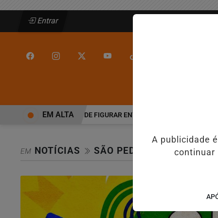
Entrar
/
/
INÍCIO
JEQUIÉ
EM ALTA
JEQUIÉ DEIXA DE FIGURAR ENTRE AS CINCO CIDADES MAI
A publicidade 
NOTÍCIAS
SÃO PEDRO
EM
continuar
APÓ