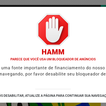
/
/
/
COLUNAS
CONTATO
PUBLICIDADES LEGAIS
AS
HAMM
S VIOLENTAS DO BRASIL E CAI PARA A 6ª POSIÇÃO EM NOVO ANUÁRI
PARECE QUE VOCÊ USA UM BLOQUEADOR DE ANÚNCIOS
é uma fonte importante de financiamento do nosso
 navegando, por favor desabilite seu bloqueador de
S DESABILITAR, ATUALIZE A PÁGINA PARA CONTINUAR SUA NAVEGA