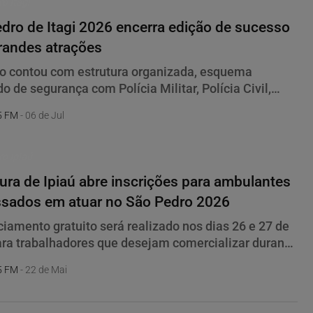
o Itagi
dro de Itagi 2026 encerra edição de sucesso
randes atrações
o contou com estrutura organizada, esquema
do de segurança com Polícia Militar, Polícia Civil,
Municipal, Corpo de Bombeiros e câmeras de
5 FM
- 06 de Jul
cimento facial
ro Ipiaú
tura de Ipiaú abre inscrições para ambulantes
ssados em atuar no São Pedro 2026
iamento gratuito será realizado nos dias 26 e 27 de
ra trabalhadores que desejam comercializar durante
ejos juninos
5 FM
- 22 de Mai