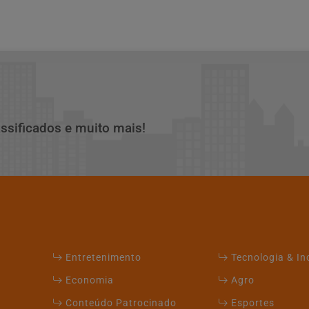
assificados e muito mais!
Entretenimento
Tecnologia & I
Economia
Agro
Conteúdo Patrocinado
Esportes