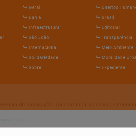
Geral
Direitos Human
Bahia
Brasil
Infraestrutura
Editorial
ar
São João
Transparência
Internacional
Meio Ambiente
Solidariedade
Mobilidade Urb
Sobre
Expediente
xperiência de navegação. Ao continuar o acesso, entend
ICANDO AQUI