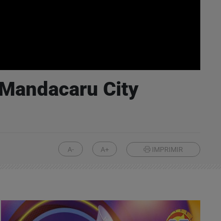
 Mandacaru City
A-
A+
IMPRIMIR