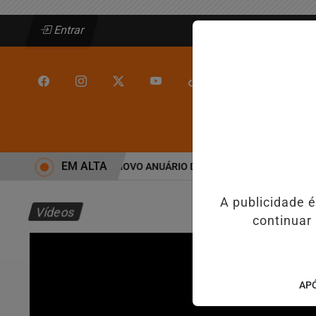
Entrar
/
/
INÍCIO
JEQUIÉ
EM ALTA
PARA A 6ª POSIÇÃO EM NOVO ANUÁRIO DA SEGURANÇA PÚBLICA
ALI
A publicidade 
Vídeos
continuar
APÓ