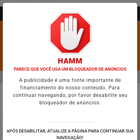
Entrar
AGORA AO VIVO
HAMM
Pesquisar Notícia
PARECE QUE VOCÊ USA UM BLOQUEADOR DE ANÚNCIOS
MENU
EIXA DE FIGURAR ENTRE AS CINCO CIDADES MAIS VIOLENTAS DO BR
A publicidade é uma fonte importante de
financiamento do nosso conteúdo. Para
EM ALTA
continuar navegando, por favor desabilite seu
Vídeos
bloqueador de anúncios.
APÓS DESABILITAR, ATUALIZE A PÁGINA PARA CONTINUAR SUA
NAVEGAÇÃO!