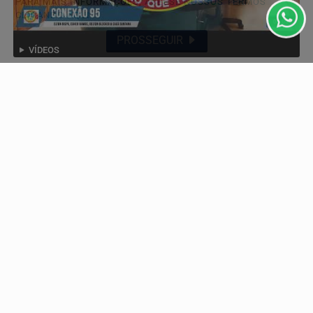
PARA MAIS INFORMAÇÕES,
ACESSE NOSSOS TERMOS
CLICANDO AQUI
PROSSEGUIR
VÍDEOS
CONEXÃO 95 - ELTON BISPO & UELTON BLECKER -
04 DE AGOSTO 2026
Descubra Mais
Não possui uma conta?
Você pode ler matérias exclusivas, anunciar
classificados e muito mais!
CRIAR MINHA CONTA