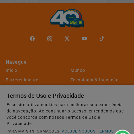
Navegue
Início
Mundo
Entretenimento
Tecnologia & Inovação
Educação
Policial
Termos de Uso e Privacidade
Economia
Agro
Esse site utiliza cookies para melhorar sua experiência
Justiça
Saúde
de navegação. Ao continuar o acesso, entendemos que
você concorda com nossos Termos de Uso e
Conteúdo Patrocinado
Esportes
Privacidade.
Câmara dos Deputados
Agência DINO
PARA MAIS INFORMAÇÕES,
ACESSE NOSSOS TERMOS