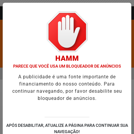
Entrar
AGORA AO VIVO
HAMM
Pesquisar Notícia
PARECE QUE VOCÊ USA UM BLOQUEADOR DE ANÚNCIOS
MENU
ALINE BARROS É CONFIRMADA NO DIA DO EVANGÉLICO EM JEQU
A publicidade é uma fonte importante de
financiamento do nosso conteúdo. Para
EM ALTA
continuar navegando, por favor desabilite seu
Vídeos
bloqueador de anúncios.
APÓS DESABILITAR, ATUALIZE A PÁGINA PARA CONTINUAR SUA
NAVEGAÇÃO!