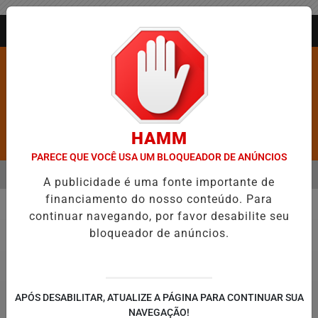
Entrar
AGORA AO VIVO
HAMM
Pesquisar Notícia
PARECE QUE VOCÊ USA UM BLOQUEADOR DE ANÚNCIOS
MENU
ARROS É CONFIRMADA NO DIA DO EVANGÉLICO EM JEQUIÉ E REFO
A publicidade é uma fonte importante de
financiamento do nosso conteúdo. Para
EM ALTA
continuar navegando, por favor desabilite seu
Vídeos
bloqueador de anúncios.
APÓS DESABILITAR, ATUALIZE A PÁGINA PARA CONTINUAR SUA
NAVEGAÇÃO!