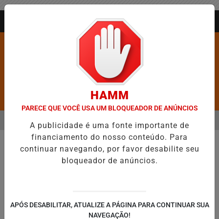
Entrar
AGORA AO VIVO
HAMM
Pesquisar Notícia
PARECE QUE VOCÊ USA UM BLOQUEADOR DE ANÚNCIOS
MENU
 CONFIRMADA NO DIA DO EVANGÉLICO EM JEQUIÉ E REFORÇA PRO
A publicidade é uma fonte importante de
financiamento do nosso conteúdo. Para
EM ALTA
continuar navegando, por favor desabilite seu
bloqueador de anúncios.
APÓS DESABILITAR, ATUALIZE A PÁGINA PARA CONTINUAR SUA
NAVEGAÇÃO!