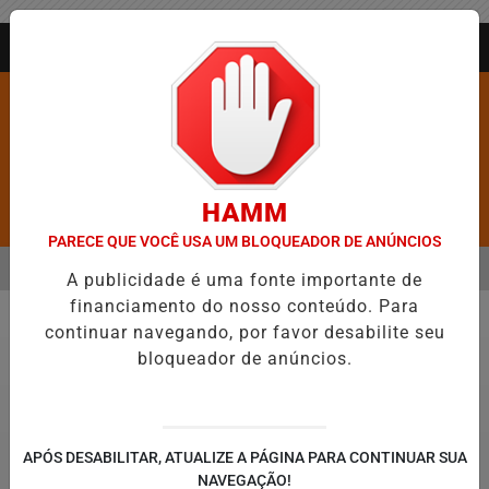
Entrar
AGORA AO VIVO
HAMM
Pesquisar Notícia
PARECE QUE VOCÊ USA UM BLOQUEADOR DE ANÚNCIOS
MENU
DEIXA DE FIGURAR ENTRE AS CINCO CIDADES MAIS VIOLENTAS DO BR
A publicidade é uma fonte importante de
financiamento do nosso conteúdo. Para
EM ALTA
continuar navegando, por favor desabilite seu
Vídeos
bloqueador de anúncios.
APÓS DESABILITAR, ATUALIZE A PÁGINA PARA CONTINUAR SUA
NAVEGAÇÃO!