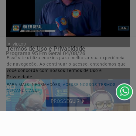
VÍDEOS
Termos de Uso e Privacidade
Programa 95 Em Geral 04/08/26
Esse site utiliza cookies para melhorar sua experiência
de navegação. Ao continuar o acesso, entendemos que
você concorda com nossos Termos de Uso e
Privacidade.
PARA MAIS INFORMAÇÕES,
ACESSE NOSSOS TERMOS
CLICANDO AQUI
PROSSEGUIR