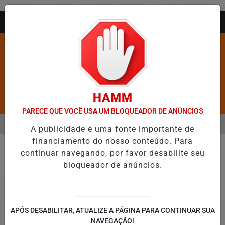
Entrar
AGORA AO VIVO
HAMM
Pesquisar Notícia
PARECE QUE VOCÊ USA UM BLOQUEADOR DE ANÚNCIOS
MENU
OS É CONFIRMADA NO DIA DO EVANGÉLICO EM JEQUIÉ E REFORÇA
A publicidade é uma fonte importante de
financiamento do nosso conteúdo. Para
EM ALTA
continuar navegando, por favor desabilite seu
Economia
bloqueador de anúncios.
APÓS DESABILITAR, ATUALIZE A PÁGINA PARA CONTINUAR SUA
NAVEGAÇÃO!