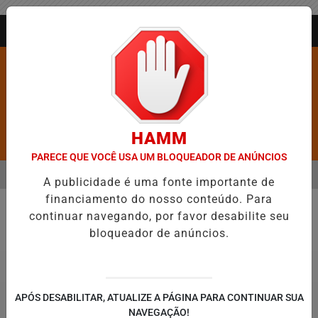
Entrar
AGORA AO VIVO
HAMM
Pesquisar Notícia
PARECE QUE VOCÊ USA UM BLOQUEADOR DE ANÚNCIOS
MENU
ANGÉLICO EM JEQUIÉ E REFORÇA PROGRAMAÇÃO COM THALLES ROBE
A publicidade é uma fonte importante de
financiamento do nosso conteúdo. Para
EM ALTA
continuar navegando, por favor desabilite seu
Economia
bloqueador de anúncios.
APÓS DESABILITAR, ATUALIZE A PÁGINA PARA CONTINUAR SUA
NAVEGAÇÃO!