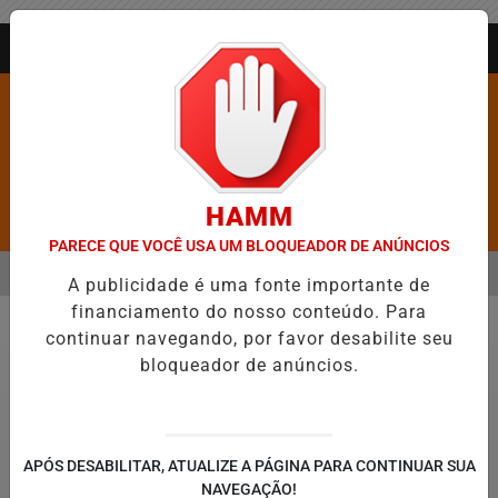
Entrar
AGORA AO VIVO
HAMM
Pesquisar Notícia
PARECE QUE VOCÊ USA UM BLOQUEADOR DE ANÚNCIOS
MENU
ROS É CONFIRMADA NO DIA DO EVANGÉLICO EM JEQUIÉ E REFORÇA
A publicidade é uma fonte importante de
financiamento do nosso conteúdo. Para
EM ALTA
continuar navegando, por favor desabilite seu
Saúde
bloqueador de anúncios.
APÓS DESABILITAR, ATUALIZE A PÁGINA PARA CONTINUAR SUA
NAVEGAÇÃO!