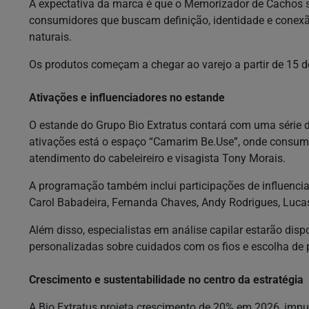
A expectativa da marca é que o Memorizador de Cachos s
consumidores que buscam definição, identidade e conexã
naturais.
Os produtos começam a chegar ao varejo a partir de 15 d
Ativações e influenciadores no estande
O estande do Grupo Bio Extratus contará com uma série de
ativações está o espaço “Camarim Be.Use”, onde consum
atendimento do cabeleireiro e visagista Tony Morais.
A programação também inclui participações de influenci
Carol Babadeira, Fernanda Chaves, Andy Rodrigues, Luca
Além disso, especialistas em análise capilar estarão dis
personalizadas sobre cuidados com os fios e escolha de 
Crescimento e sustentabilidade no centro da estratégia
A Bio Extratus projeta crescimento de 20% em 2026, impu