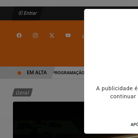
Entrar
/
/
INÍCIO
JEQUIÉ
EM ALTA
EM JEQUIÉ E REFORÇA PROGRAMAÇÃO COM THALLES ROBERTO
RE
A publicidade 
Geral
continuar
APÓ