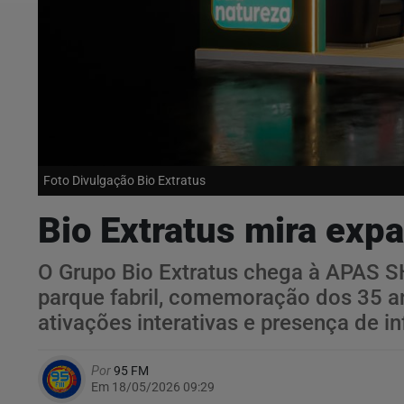
Foto Divulgação Bio Extratus
Bio Extratus mira ex
O Grupo Bio Extratus chega à APAS 
parque fabril, comemoração dos 35 a
ativações interativas e presença de i
Por
95 FM
Em 18/05/2026 09:29