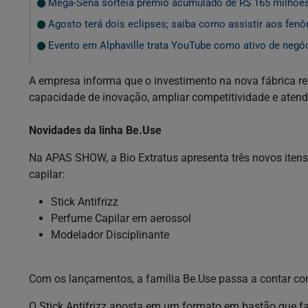
Mega-Sena sorteia prêmio acumulado de R$ 165 milhõe
Agosto terá dois eclipses; saiba como assistir aos fe
Evento em Alphaville trata YouTube como ativo de negó
A empresa informa que o investimento na nova fábrica re
capacidade de inovação, ampliar competitividade e atend
Novidades da linha Be.Use
Na APAS SHOW, a Bio Extratus apresenta três novos itens
capilar:
Stick Antifrizz
Perfume Capilar em aerossol
Modelador Disciplinante
Com os lançamentos, a família Be.Use passa a contar c
O Stick Antifrizz aposta em um formato em bastão que faci