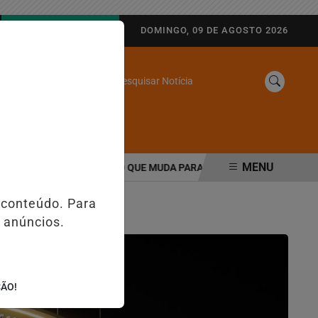
AGORA AO VIVO
DOMINGO, 09 DE AGOSTO 2026
Pesquisar Notícia
/
SINE
WEB STORIES
MENU
AS E PIX; ENTENDA O QUE MUDA PARA EMPRESAS E CONSUMIDORE
 conteúdo. Para
 anúncios.
ÇÃO!