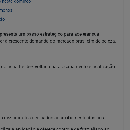
s neste domingo
nômenos
cio
presenta um passo estratégico para acelerar sua
er à crescente demanda do mercado brasileiro de beleza.
 da linha Be.Use, voltada para acabamento e finalização
om dez produtos dedicados ao acabamento dos fios.
lita a aplicação e oferece controle de frizz aliado ao