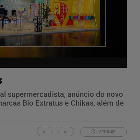
s
l supermercadista, anúncio do novo
rcas Bio Extratus e Chikas, além de
A-
A+
IMPRIMIR