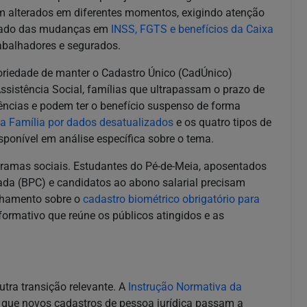
ram alterados em diferentes momentos, exigindo atenção
alhado das mudanças em
INSS, FGTS e benefícios da Caixa
rabalhadores e segurados.
toriedade de manter o Cadastro Único (CadÚnico)
ssistência Social, famílias que ultrapassam o prazo de
ências e podem ter o benefício suspenso de forma
a Família por dados desatualizados
e os quatro tipos de
ponível em análise específica sobre o tema.
ramas sociais. Estudantes do Pé-de-Meia, aposentados
uada (BPC) e candidatos ao abono salarial precisam
alhamento sobre o
cadastro biométrico obrigatório para
formativo que reúne os públicos atingidos e as
tra transição relevante. A
Instrução Normativa da
 que novos cadastros de pessoa jurídica passam a