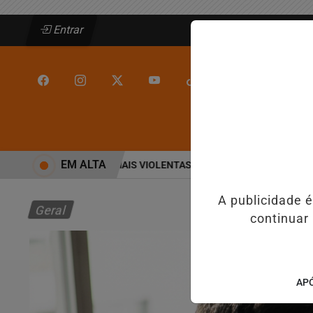
Entrar
/
/
INÍCIO
JEQUIÉ
EM ALTA
 AS CINCO CIDADES MAIS VIOLENTAS DO BRASIL E CAI PARA A 6ª P
A publicidade 
Geral
continuar
APÓ