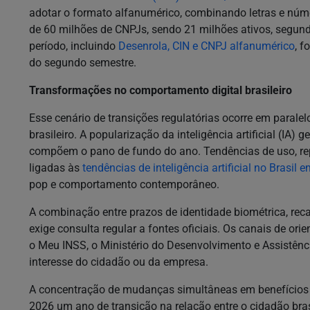
adotar o formato alfanumérico, combinando letras e núme
de 60 milhões de CNPJs, sendo 21 milhões ativos, segund
período, incluindo
Desenrola, CIN e CNPJ alfanumérico
, 
do segundo semestre.
Transformações no comportamento digital brasileiro
Esse cenário de transições regulatórias ocorre em paral
brasileiro. A popularização da inteligência artificial (I
compõem o pano de fundo do ano. Tendências de uso, r
ligadas às
tendências de inteligência artificial no Brasil 
pop e comportamento contemporâneo.
A combinação entre prazos de identidade biométrica, reca
exige consulta regular a fontes oficiais. Os canais de orie
o Meu INSS, o Ministério do Desenvolvimento e Assistênci
interesse do cidadão ou da empresa.
A concentração de mudanças simultâneas em benefícios so
2026 um ano de transição na relação entre o cidadão br