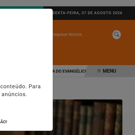
AGORA AO VIVO
SEXTA-FEIRA, 07 DE AGOSTO 2026
Pesquisar Notícia
/
SINE
WEB STORIES
MENU
É CONFIRMADA NO DIA DO EVANGÉLICO EM JEQUIÉ E REFORÇA PR
 conteúdo. Para
 anúncios.
ÇÃO!