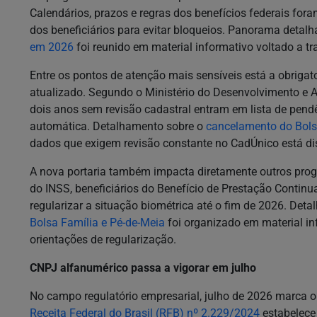
Calendários, prazos e regras dos benefícios federais fo
dos beneficiários para evitar bloqueios. Panorama det
em 2026
foi reunido em material informativo voltado a t
Entre os pontos de atenção mais sensíveis está a obriga
atualizado. Segundo o Ministério do Desenvolvimento e A
dois anos sem revisão cadastral entram em lista de pend
automática. Detalhamento sobre o
cancelamento do Bols
dados que exigem revisão constante no CadÚnico está dis
A nova portaria também impacta diretamente outros prog
do INSS, beneficiários do Benefício de Prestação Contin
regularizar a situação biométrica até o fim de 2026. Det
Bolsa Família e Pé-de-Meia
foi organizado em material in
orientações de regularização.
CNPJ alfanumérico passa a vigorar em julho
No campo regulatório empresarial, julho de 2026 marca ou
Receita Federal do Brasil (RFB) nº 2.229/2024
estabelece