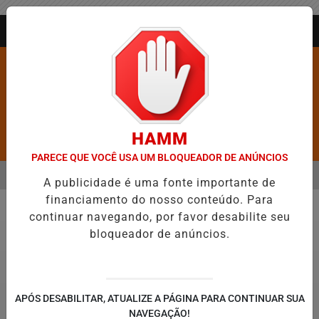
Entrar
AGORA AO VIVO
HAMM
Pesquisar Notícia
PARECE QUE VOCÊ USA UM BLOQUEADOR DE ANÚNCIOS
MENU
ANGÉLICO EM JEQUIÉ E REFORÇA PROGRAMAÇÃO COM THALLES ROBE
A publicidade é uma fonte importante de
financiamento do nosso conteúdo. Para
EM ALTA
continuar navegando, por favor desabilite seu
Economia
bloqueador de anúncios.
APÓS DESABILITAR, ATUALIZE A PÁGINA PARA CONTINUAR SUA
NAVEGAÇÃO!