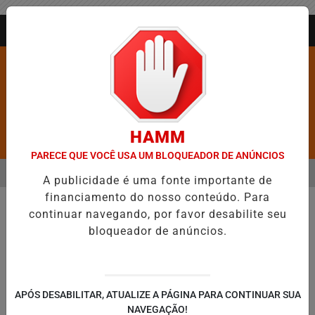
Entrar
AGORA AO VIVO
HAMM
Pesquisar Notícia
PARECE QUE VOCÊ USA UM BLOQUEADOR DE ANÚNCIOS
MENU
S É CONFIRMADA NO DIA DO EVANGÉLICO EM JEQUIÉ E REFORÇA 
A publicidade é uma fonte importante de
financiamento do nosso conteúdo. Para
EM ALTA
continuar navegando, por favor desabilite seu
bloqueador de anúncios.
APÓS DESABILITAR, ATUALIZE A PÁGINA PARA CONTINUAR SUA
NAVEGAÇÃO!