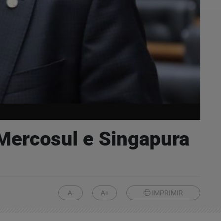
 Mercosul e Singapura
A-
A+
IMPRIMIR