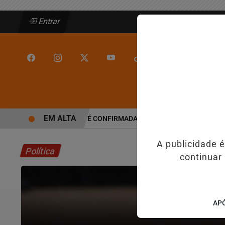
Entrar
/
/
INÍCIO
JEQUIÉ
EM ALTA
ALINE BARROS É CONFIRMADA NO DIA DO EVANGÉLICO EM JEQ
A publicidade 
Política
continuar
APÓ