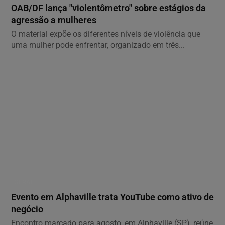
OAB/DF lança "violentômetro" sobre estágios da
agressão a mulheres
O material expõe os diferentes níveis de violência que
uma mulher pode enfrentar, organizado em três...
GERAL
Evento em Alphaville trata YouTube como ativo de
negócio
Encontro marcado para agosto, em Alphaville (SP), reúne