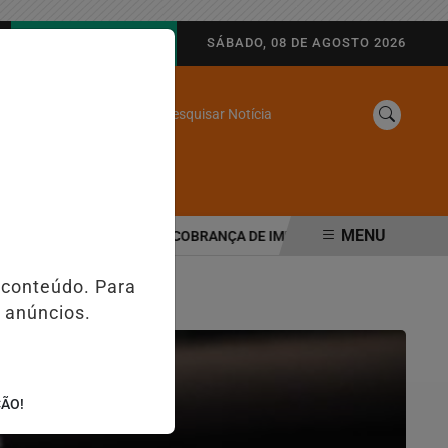
AGORA AO VIVO
SÁBADO, 08 DE AGOSTO 2026
Pesquisar Notícia
/
SINE
WEB STORIES
MENU
TRIBUTÁRIA MUDA COBRANÇA DE IMPOSTOS NAS MAQUININHAS E P
 conteúdo. Para
 anúncios.
ÇÃO!