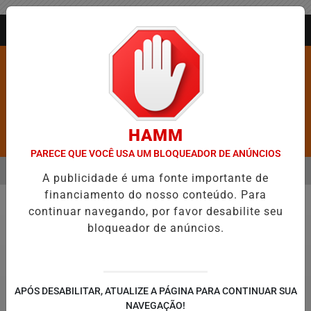
Entrar
AGORA AO VIVO
HAMM
Pesquisar Notícia
PARECE QUE VOCÊ USA UM BLOQUEADOR DE ANÚNCIOS
MENU
 AS CINCO CIDADES MAIS VIOLENTAS DO BRASIL E CAI PARA A 6ª P
A publicidade é uma fonte importante de
financiamento do nosso conteúdo. Para
EM ALTA
continuar navegando, por favor desabilite seu
Economia
bloqueador de anúncios.
APÓS DESABILITAR, ATUALIZE A PÁGINA PARA CONTINUAR SUA
NAVEGAÇÃO!