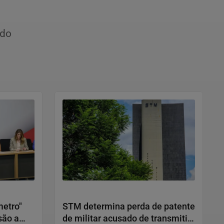
ido
Justiça
metro"
STM determina perda de patente
são a
de militar acusado de transmitir