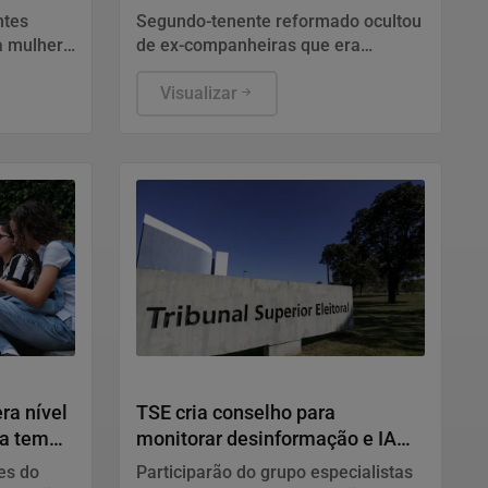
HIV
ntes
Segundo-tenente reformado ocultou
a mulher
de ex-companheiras que era
 em três
soropositivo. Defesa disse que
roteja-se"
conduta diz respeito à vida privada
Visualizar
do acusado e não tem relação com a
função no Exército.
Política
ra nível
TSE cria conselho para
da tem
monitorar desinformação e IA
nas eleições
es do
Participarão do grupo especialistas