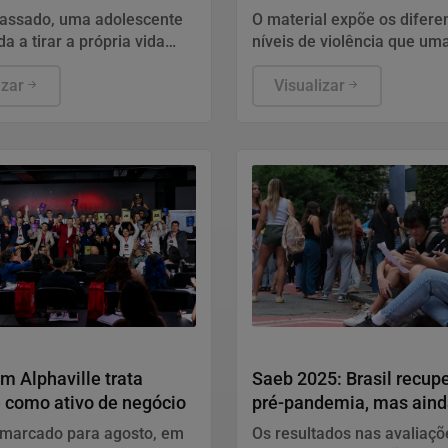
rma
mulheres
assado, uma adolescente
O material expõe os difere
da a tirar a própria vida
níveis de violência que um
ma live transmitida pela
pode enfrentar, organizado
ma
izar
estágios: "Fique Atenta", "P
Visualizar
e "Fuja".
Educação
m Alphaville trata
Saeb 2025: Brasil recupe
 como ativo de negócio
pré-pandemia, mas ain
gargalos
 marcado para agosto, em
Os resultados nas avaliaçõ