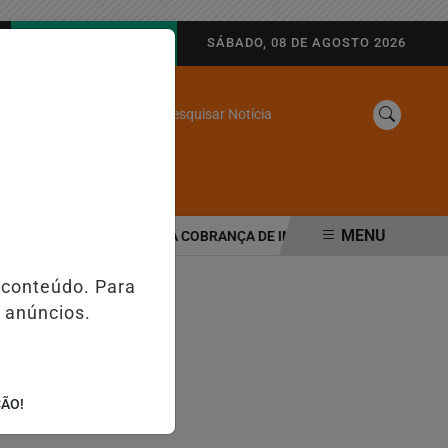
AGORA AO VIVO
SÁBADO, 08 DE AGOSTO 2026
Pesquisar Notícia
/
SINE
WEB STORIES
MENU
ORMA TRIBUTÁRIA MUDA COBRANÇA DE IMPOSTOS NAS MAQUININHA
 conteúdo. Para
 anúncios.
ÇÃO!