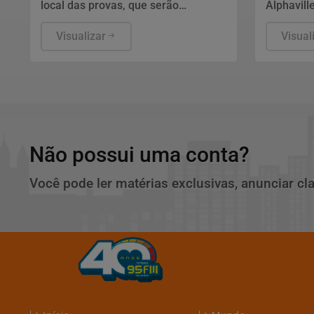
local das provas, que serão
Alphavill
aplicadas no dia 23 em todo o país.
empresár
Visualizar
comercial
Visual
João Adol
SMY, anal
tornou ca
de compr
feito par
para gera
Não possui uma conta?
Você pode ler matérias exclusivas, anunciar cl