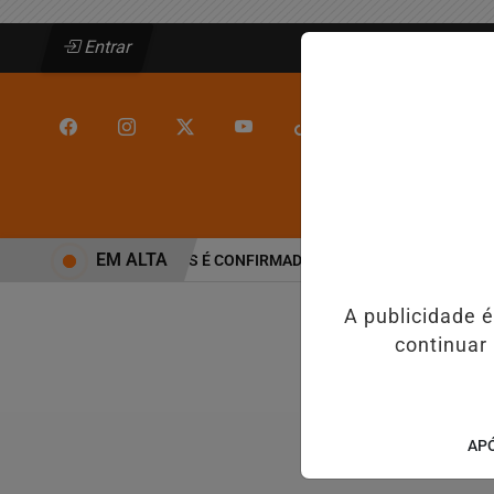
Entrar
/
/
INÍCIO
JEQUIÉ
EM ALTA
ALINE BARROS É CONFIRMADA NO DIA DO EVANGÉLICO 
A publicidade 
continuar
APÓ