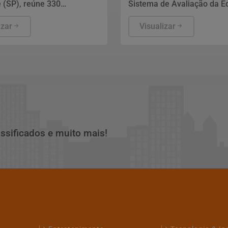
e (SP), reúne 330
Sistema de Avaliação da 
ios em torno do uso
Básica (Saeb) 2025, divul
 da plataforma de vídeos.
izar
nesta quarta-feira (5) pelo
Visualizar
fo, criador da metodologia
Ministério da Educação (M
isa por que o formato se
Brasília, mostram que, ape
nal de pesquisa e decisão
consistente melhora dos i
a e o que separa conteúdo
de proficiência da língua 
a entreter daquele pensado
e matemática em todas as
r clientes e faturamento.
de ensino, a aprendizagem
principal desafio do Brasil.
assificados e muito mais!