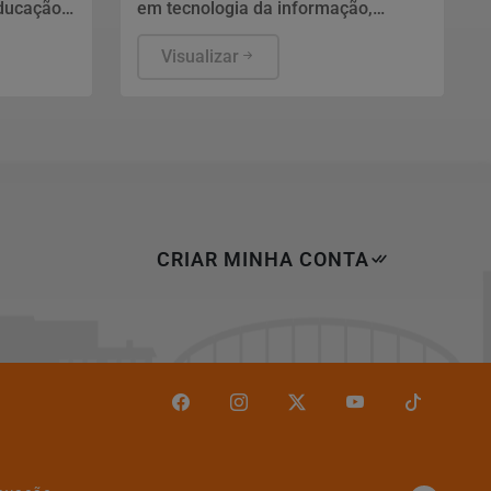
Educação
em tecnologia da informação,
gados
segurança pública, relações
internacionais e saúde pública. Os
Visualizar
EC), em
nomes ainda não foram escolhidos
sar da
pelo TSE.
ndicadores
portuguesa
 etapas
 ainda é o
CRIAR MINHA CONTA