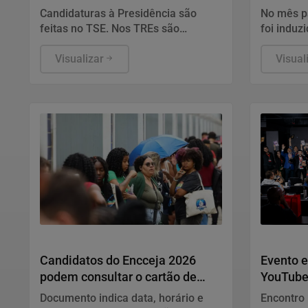
tribunais
platafo
Candidaturas à Presidência são
No mês p
feitas no TSE. Nos TREs são
foi induzi
registrados candidatos ao governo
durante u
estadual, Senado, Câmara dos
Visualizar
platafor
Visual
Deputados e assembleias estaduais
e distrital.
Educação
Geral
Candidatos do Encceja 2026
Evento e
podem consultar o cartão de
YouTube
inscrição
Documento indica data, horário e
Encontro