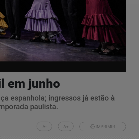
l em junho
a espanhola; ingressos já estão à
mporada paulista.
A-
A+
IMPRIMIR