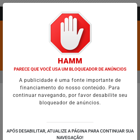
Entrar
AGORA AO VIVO
HAMM
Pesquisar Notícia
PARECE QUE VOCÊ USA UM BLOQUEADOR DE ANÚNCIOS
MENU
ÉLICO EM JEQUIÉ E REFORÇA PROGRAMAÇÃO COM THALLES ROBERTO
A publicidade é uma fonte importante de
financiamento do nosso conteúdo. Para
EM ALTA
continuar navegando, por favor desabilite seu
Economia
bloqueador de anúncios.
APÓS DESABILITAR, ATUALIZE A PÁGINA PARA CONTINUAR SUA
NAVEGAÇÃO!