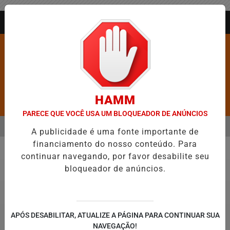
Entrar
AGORA AO VIVO
HAMM
Pesquisar Notícia
PARECE QUE VOCÊ USA UM BLOQUEADOR DE ANÚNCIOS
MENU
ANGÉLICO EM JEQUIÉ E REFORÇA PROGRAMAÇÃO COM THALLES ROB
A publicidade é uma fonte importante de
financiamento do nosso conteúdo. Para
EM ALTA
continuar navegando, por favor desabilite seu
Justiça
bloqueador de anúncios.
APÓS DESABILITAR, ATUALIZE A PÁGINA PARA CONTINUAR SUA
NAVEGAÇÃO!