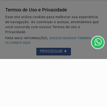
Termos de Uso e Privacidade
Esse site utiliza cookies para melhorar sua experiência
de navegação. Ao continuar o acesso, entendemos que
você concorda com nossos Termos de Uso e
Privacidade.
PARA MAIS INFORMAÇÕES,
ACESSE NOSSOS TERMOS
CLICANDO AQUI
PROSSEGUIR
GERAL
Evento em Alphaville trata YouTube como ativo de
negócio
Encontro marcado para agosto, em Alphaville (SP), reúne
330 empresários em torno do uso comercial da...
Descubra Mais