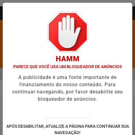
Entrar
AGORA AO VIVO
HAMM
Pesquisar Notícia
PARECE QUE VOCÊ USA UM BLOQUEADOR DE ANÚNCIOS
MENU
OS É CONFIRMADA NO DIA DO EVANGÉLICO EM JEQUIÉ E REFORÇA 
A publicidade é uma fonte importante de
financiamento do nosso conteúdo. Para
EM ALTA
continuar navegando, por favor desabilite seu
Saúde
bloqueador de anúncios.
APÓS DESABILITAR, ATUALIZE A PÁGINA PARA CONTINUAR SUA
NAVEGAÇÃO!