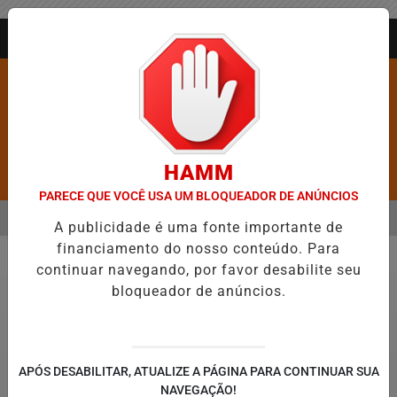
Entrar
AGORA AO VIVO
HAMM
Pesquisar Notícia
PARECE QUE VOCÊ USA UM BLOQUEADOR DE ANÚNCIOS
MENU
XA DE FIGURAR ENTRE AS CINCO CIDADES MAIS VIOLENTAS DO BRASI
A publicidade é uma fonte importante de
financiamento do nosso conteúdo. Para
EM ALTA
continuar navegando, por favor desabilite seu
Economia
bloqueador de anúncios.
APÓS DESABILITAR, ATUALIZE A PÁGINA PARA CONTINUAR SUA
NAVEGAÇÃO!