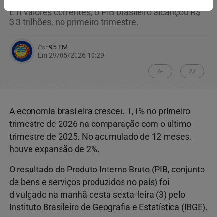
Em valores correntes, o PIB brasileiro alcançou R$
3,3 trilhões, no primeiro trimestre.
Por
95 FM
Em 29/05/2026 10:29
A-
A+
A economia brasileira cresceu ​1,1% no primeiro
trimestre de 2026 na comparação com o último
trimestre de 2025. No acumulado de 12 meses,
houve expansão de 2%.
O resultado do Produto Interno Bruto (PIB, conjunto
de bens e serviços produzidos no país) foi
divulgado na manhã desta sexta-feira (3) pelo
Instituto Brasileiro de Geografia e Estatística (IBGE).