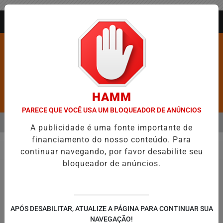
Entrar
AGORA AO VIVO
HAMM
Pesquisar Notícia
PARECE QUE VOCÊ USA UM BLOQUEADOR DE ANÚNCIOS
MENU
ROS É CONFIRMADA NO DIA DO EVANGÉLICO EM JEQUIÉ E REFORÇ
A publicidade é uma fonte importante de
financiamento do nosso conteúdo. Para
EM ALTA
continuar navegando, por favor desabilite seu
Economia
bloqueador de anúncios.
© José Cruz/Agência Brasil
Economia brasileira cresce 1,1% no 1º
APÓS DESABILITAR, ATUALIZE A PÁGINA PARA CONTINUAR SUA
trimestre
NAVEGAÇÃO!