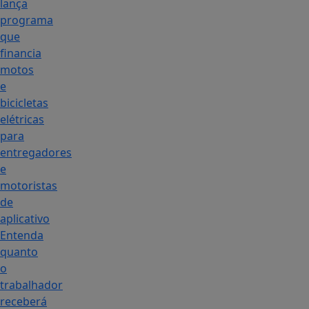
lança
programa
que
financia
motos
e
bicicletas
elétricas
para
entregadores
e
motoristas
de
aplicativo
Entenda
quanto
o
trabalhador
receberá