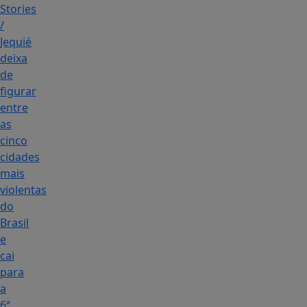
Stories
/
Jequié
deixa
de
figurar
entre
as
cinco
cidades
mais
violentas
do
Brasil
e
cai
para
a
6ª