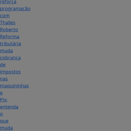
reforça
programação
com
Thalles
Roberto
Reforma
tributária
muda
cobrança
de
impostos
nas
maquininhas
e
Pix;
entenda
o
que
muda