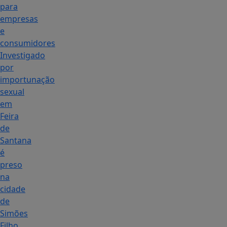
para
empresas
e
consumidores
Investigado
por
importunação
sexual
em
Feira
de
Santana
é
preso
na
cidade
de
Simões
Filho