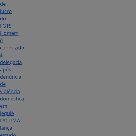
de
lucro
do
FGTS
Homem
é
conduzido
à
delegacia
após
denúncia
de
violência
doméstica
em
Jequié
LACLIMA
lança
estudo