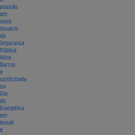
posição
em
novo
Anuário
da
Segurança
Pública
Aline
Barros
é
confirmada
no
Dia
do
Evangélico
em
Jequié
e