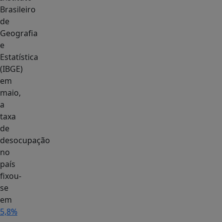
Brasileiro
de
Geografia
e
Estatística
(IBGE)
em
maio,
a
taxa
de
desocupação
no
país
fixou-
se
em
5,8%