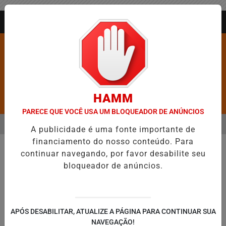
Entrar
AGORA AO VIVO
HAMM
Pesquisar Notícia
PARECE QUE VOCÊ USA UM BLOQUEADOR DE ANÚNCIOS
MENU
BARROS É CONFIRMADA NO DIA DO EVANGÉLICO EM JEQUIÉ E REFO
A publicidade é uma fonte importante de
financiamento do nosso conteúdo. Para
EM ALTA
continuar navegando, por favor desabilite seu
bloqueador de anúncios.
APÓS DESABILITAR, ATUALIZE A PÁGINA PARA CONTINUAR SUA
NAVEGAÇÃO!