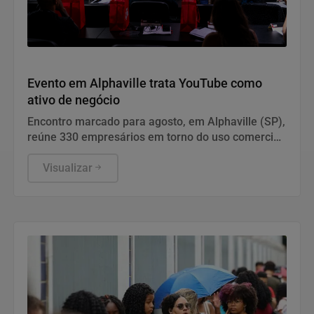
Geral
Evento em Alphaville trata YouTube como
ativo de negócio
Encontro marcado para agosto, em Alphaville (SP),
reúne 330 empresários em torno do uso comercial
da plataforma de vídeos. João Adolfo, criador da
metodologia SMY, analisa por que o formato se
Visualizar
tornou canal de pesquisa e decisão de compra e o
que separa conteúdo feito para entreter daquele
pensado para gerar clientes e faturamento.