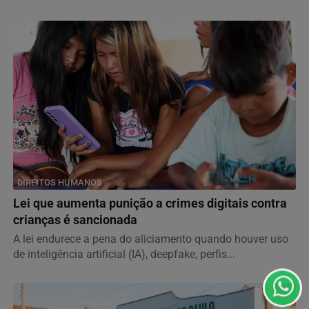
DIREITOS HUMANOS
Termos de Uso e Privacidade
Lei que aumenta punição a crimes digitais contra
Esse site utiliza cookies para melhorar sua experiência
crianças é sancionada
de navegação. Ao continuar o acesso, entendemos que
A lei endurece a pena do aliciamento quando houver uso
você concorda com nossos Termos de Uso e
de inteligência artificial (IA), deepfake, perfis...
Privacidade.
PARA MAIS INFORMAÇÕES,
ACESSE NOSSOS TERMOS
CLICANDO AQUI