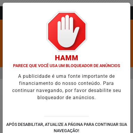
Entrar
AGORA AO VIVO
HAMM
Pesquisar Notícia
PARECE QUE VOCÊ USA UM BLOQUEADOR DE ANÚNCIOS
MENU
GÉLICO EM JEQUIÉ E REFORÇA PROGRAMAÇÃO COM THALLES ROBER
A publicidade é uma fonte importante de
financiamento do nosso conteúdo. Para
EM ALTA
continuar navegando, por favor desabilite seu
Política
bloqueador de anúncios.
APÓS DESABILITAR, ATUALIZE A PÁGINA PARA CONTINUAR SUA
NAVEGAÇÃO!