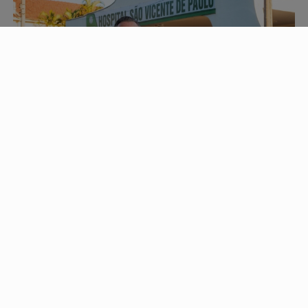
PROSSEGUIR
GERAL
Sustentabilidade financeira em hospitais
filantrópicos
Em uma operação hospitalar, na qual grande parte das
despesas é contínua, contar com receitas regulares...
Descubra Mais