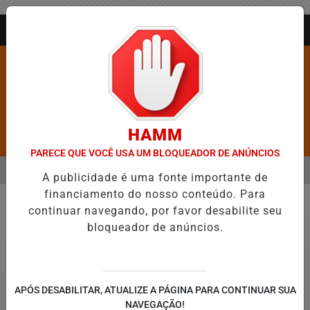
Entrar
AGORA AO VIVO
HAMM
Pesquisar Notícia
PARECE QUE VOCÊ USA UM BLOQUEADOR DE ANÚNCIOS
MENU
RROS É CONFIRMADA NO DIA DO EVANGÉLICO EM JEQUIÉ E REFORÇ
A publicidade é uma fonte importante de
financiamento do nosso conteúdo. Para
EM ALTA
continuar navegando, por favor desabilite seu
Economia
bloqueador de anúncios.
APÓS DESABILITAR, ATUALIZE A PÁGINA PARA CONTINUAR SUA
NAVEGAÇÃO!