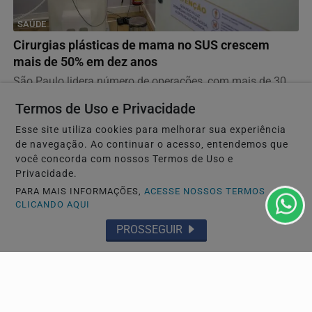
SAÚDE
Cirurgias plásticas de mama no SUS crescem
mais de 50% em dez anos
São Paulo lidera número de operações, com mais de 30
Termos de Uso e Privacidade
mil procedimentos, de acordo com números da...
Esse site utiliza cookies para melhorar sua experiência
de navegação. Ao continuar o acesso, entendemos que
você concorda com nossos Termos de Uso e
Descubra Mais
Privacidade.
PARA MAIS INFORMAÇÕES,
ACESSE NOSSOS TERMOS
CLICANDO AQUI
PROSSEGUIR
Não possui uma conta?
Você pode ler matérias exclusivas, anunciar
classificados e muito mais!