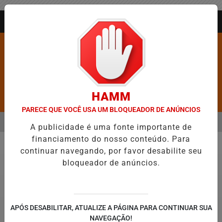
Entrar
AGORA AO VIVO
HAMM
Pesquisar Notícia
PARECE QUE VOCÊ USA UM BLOQUEADOR DE ANÚNCIOS
MENU
EQUIÉ DEIXA DE FIGURAR ENTRE AS CINCO CIDADES MAIS VIOLENTAS
A publicidade é uma fonte importante de
financiamento do nosso conteúdo. Para
EM ALTA
continuar navegando, por favor desabilite seu
Economia
bloqueador de anúncios.
APÓS DESABILITAR, ATUALIZE A PÁGINA PARA CONTINUAR SUA
NAVEGAÇÃO!