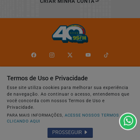
CRIAR MINHA CONTA
Termos de Uso e Privacidade
Navegue
Esse site utiliza cookies para melhorar sua experiência
Início
Mundo
de navegação. Ao continuar o acesso, entendemos que
Entretenimento
Tecnologia & Inovação
você concorda com nossos Termos de Uso e
Privacidade.
Educação
Policial
PARA MAIS INFORMAÇÕES,
ACESSE NOSSOS TERMOS
Economia
Agro
CLICANDO AQUI
Justiça
Saúde
PROSSEGUIR
Conteúdo Patrocinado
Esportes