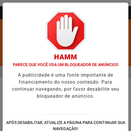
Entrar
AGORA AO VIVO
HAMM
Pesquisar Notícia
PARECE QUE VOCÊ USA UM BLOQUEADOR DE ANÚNCIOS
MENU
 É CONFIRMADA NO DIA DO EVANGÉLICO EM JEQUIÉ E REFORÇA P
A publicidade é uma fonte importante de
financiamento do nosso conteúdo. Para
EM ALTA
continuar navegando, por favor desabilite seu
bloqueador de anúncios.
APÓS DESABILITAR, ATUALIZE A PÁGINA PARA CONTINUAR SUA
NAVEGAÇÃO!