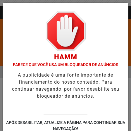
Entrar
AGORA AO VIVO
HAMM
Pesquisar Notícia
PARECE QUE VOCÊ USA UM BLOQUEADOR DE ANÚNCIOS
MENU
ONFIRMADA NO DIA DO EVANGÉLICO EM JEQUIÉ E REFORÇA PROGRA
A publicidade é uma fonte importante de
financiamento do nosso conteúdo. Para
EM ALTA
continuar navegando, por favor desabilite seu
bloqueador de anúncios.
APÓS DESABILITAR, ATUALIZE A PÁGINA PARA CONTINUAR SUA
NAVEGAÇÃO!