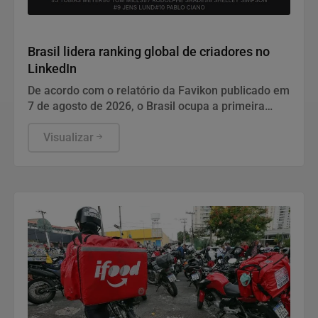
Geral
Brasil lidera ranking global de criadores no
LinkedIn
De acordo com o relatório da Favikon publicado em
7 de agosto de 2026, o Brasil ocupa a primeira
posição no ranking global de criadores de
conteúdo em Supply Chain & Logística no LinkedIn,
Visualizar
entre 8.734.598 perfis analisados. Eduardo
Banzato, diretor do Instituto IMAM, lidera a lista,
que utiliza o Authority Score – composto por
audiência, engajamento e visualizações – para
medir influência.