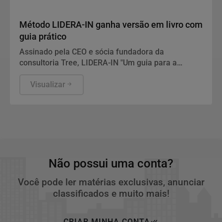
Geral
Método LIDERA-IN ganha versão em livro com
guia prático
Assinado pela CEO e sócia fundadora da
consultoria Tree, LIDERA-IN "Um guia para a
liderança em tempos de transformação" reúne o
conceito do método, estudos de caso e
Visualizar
ferramentas práticas, conta com prefácio de Ana
Fontes.
Não possui uma conta?
Você pode ler matérias exclusivas, anunciar
classificados e muito mais!
CRIAR MINHA CONTA