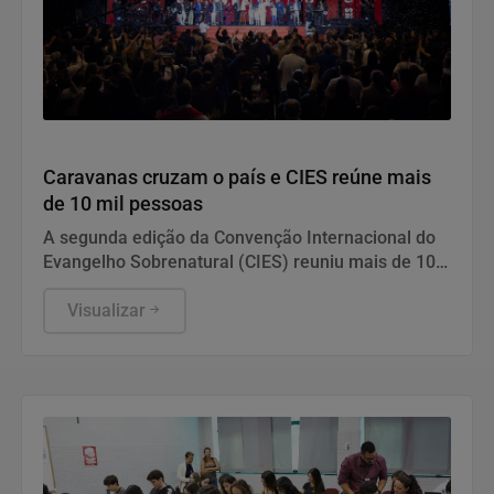
Geral
Caravanas cruzam o país e CIES reúne mais
de 10 mil pessoas
A segunda edição da Convenção Internacional do
Evangelho Sobrenatural (CIES) reuniu mais de 10
mil pessoas entre os dias 17 e 20 de julho, no
Expocentro Balneário Camboriú. O evento recebeu
Visualizar
caravanas de todas as regiões do Brasil e
participantes de países como Estados Unidos,
Portugal, Suíça, Moçambique, Honduras, México,
Argentina e Paraguai, consolidando seu alcance
internacional e reunindo mais de mil voluntários.