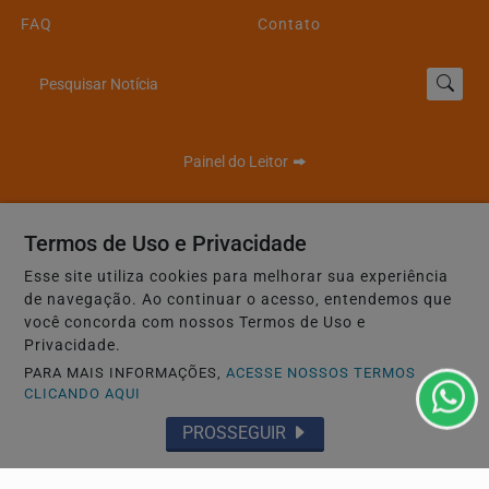
FAQ
Contato
Pesquisar Notícia
Painel do Leitor
Termos de Uso e Privacidade
Esse site utiliza cookies para melhorar sua experiência
de navegação. Ao continuar o acesso, entendemos que
95 FM Oficial - Todos os direitos reservados.
você concorda com nossos Termos de Uso e
Privacidade.
Termos de Uso e Privacidade
PARA MAIS INFORMAÇÕES,
ACESSE NOSSOS TERMOS
CLICANDO AQUI
PROSSEGUIR