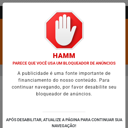
Entrar
AGORA AO VIVO
HAMM
Pesquisar Notícia
PARECE QUE VOCÊ USA UM BLOQUEADOR DE ANÚNCIOS
MENU
S É CONFIRMADA NO DIA DO EVANGÉLICO EM JEQUIÉ E REFORÇA P
A publicidade é uma fonte importante de
financiamento do nosso conteúdo. Para
EM ALTA
continuar navegando, por favor desabilite seu
Saúde
bloqueador de anúncios.
APÓS DESABILITAR, ATUALIZE A PÁGINA PARA CONTINUAR SUA
NAVEGAÇÃO!