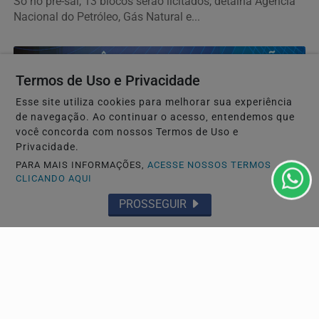
Só no pré-sal, 13 blocos serão licitados, detalha Agência
Nacional do Petróleo, Gás Natural e...
Termos de Uso e Privacidade
Esse site utiliza cookies para melhorar sua experiência
de navegação. Ao continuar o acesso, entendemos que
você concorda com nossos Termos de Uso e
Privacidade.
PARA MAIS INFORMAÇÕES,
ACESSE NOSSOS TERMOS
CLICANDO AQUI
PROSSEGUIR
GERAL
Grupo Cyrela é reconhecido como Empresa Pró-
Ética 2025-2026
Certificação da CGU reconhece empresas que adotam
elevados padrões de integridade, transparência,...