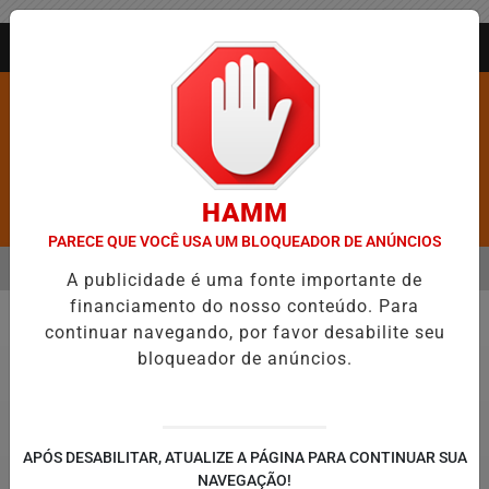
Entrar
AGORA AO VIVO
HAMM
Pesquisar Notícia
PARECE QUE VOCÊ USA UM BLOQUEADOR DE ANÚNCIOS
MENU
XA DE FIGURAR ENTRE AS CINCO CIDADES MAIS VIOLENTAS DO BRASI
A publicidade é uma fonte importante de
financiamento do nosso conteúdo. Para
EM ALTA
continuar navegando, por favor desabilite seu
Política
bloqueador de anúncios.
APÓS DESABILITAR, ATUALIZE A PÁGINA PARA CONTINUAR SUA
NAVEGAÇÃO!