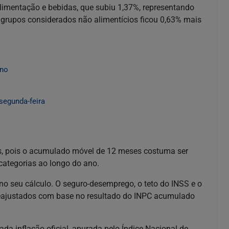
limentação e bebidas, que subiu 1,37%, representando
 grupos considerados não alimentícios ficou 0,63% mais
ano
segunda-feira
ros, pois o acumulado móvel de 12 meses costuma ser
 categorias ao longo do ano.
no seu cálculo. O seguro-desemprego, o teto do INSS e o
reajustados com base no resultado do INPC acumulado
a inflação oficial, apurada pelo Índice Nacional de