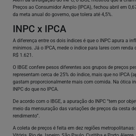
Preços ao Consumidor Amplo (IPCA), fechou abril em 0,
da meta anual do governo, que tolera até 4,5%.
INPC x IPCA
A diferença entre os dois índices é que o INPC apura a in
mínimos. Já o IPCA, mede o índice para lares com renda
R$ 1.621.
O IBGE confere pesos diferentes aos grupos de preços pe
representam cerca de 25% do índice, mais que no IPCA (
gastam proporcionalmente mais com comida. Na ótica in
INPC do que no IPCA.
De acordo com o IBGE, a apuração do INPC “tem por objet
meio da mensuração das variações de preços da cesta 
rendimento”.
A coleta de preços é feita em dez regiões metropolitanas: 
Vitória, Rio de Janeiro, São Paulo, Curitiba e Porto Alegr