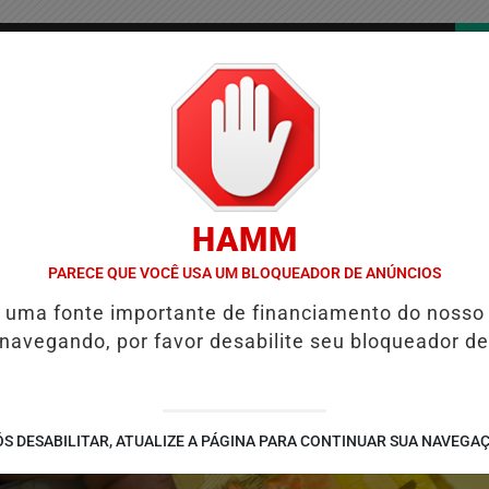
/
/
/
COLUNAS
CONTATO
PUBLICIDADES LEGAIS
AS
HAMM
PÚBLICA
ALINE BARROS É CONFIRMADA NO DIA DO EVANGÉLICO 
PARECE QUE VOCÊ USA UM BLOQUEADOR DE ANÚNCIOS
é uma fonte importante de financiamento do nosso
 navegando, por favor desabilite seu bloqueador de
S DESABILITAR, ATUALIZE A PÁGINA PARA CONTINUAR SUA NAVEGA