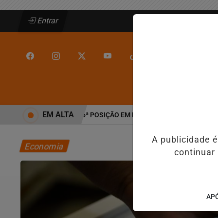
Entrar
/
/
INÍCIO
JEQUIÉ
EM ALTA
BRASIL E CAI PARA A 6ª POSIÇÃO EM NOVO ANUÁRIO DA SEGURANÇA 
A publicidade 
Economia
continuar
APÓ