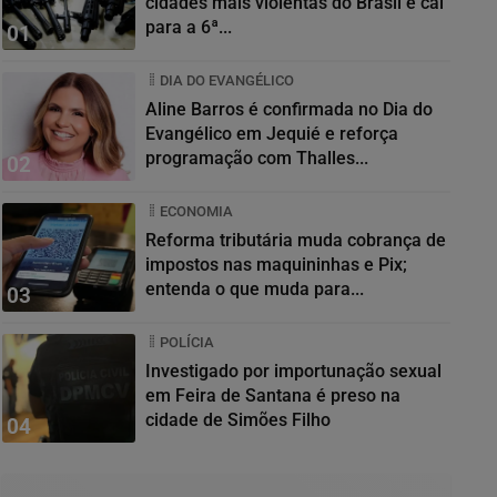
cidades mais violentas do Brasil e cai
para a 6ª...
01
DIA DO EVANGÉLICO
Aline Barros é confirmada no Dia do
Evangélico em Jequié e reforça
programação com Thalles...
02
ECONOMIA
Reforma tributária muda cobrança de
impostos nas maquininhas e Pix;
entenda o que muda para...
03
POLÍCIA
Investigado por importunação sexual
em Feira de Santana é preso na
cidade de Simões Filho
04