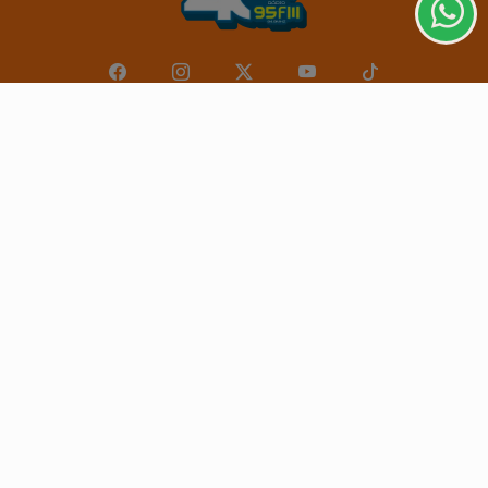
CLICANDO AQUI
PROSSEGUIR
Navegue
Início
Mundo
Entretenimento
Tecnologia & Inovação
Educação
Policial
Economia
Agro
Justiça
Saúde
Conteúdo Patrocinado
Esportes
Câmara dos Deputados
Agência DINO
Geral
Direitos Humanos
Cultura
Jequié