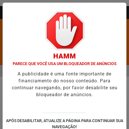
Entrar
AGORA AO VIVO
HAMM
Pesquisar Notícia
PARECE QUE VOCÊ USA UM BLOQUEADOR DE ANÚNCIOS
MENU
IDADES MAIS VIOLENTAS DO BRASIL E CAI PARA A 6ª POSIÇÃO EM N
A publicidade é uma fonte importante de
financiamento do nosso conteúdo. Para
EM ALTA
continuar navegando, por favor desabilite seu
Geral
bloqueador de anúncios.
APÓS DESABILITAR, ATUALIZE A PÁGINA PARA CONTINUAR SUA
NAVEGAÇÃO!