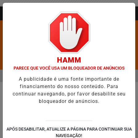
Entrar
AGORA AO VIVO
HAMM
Pesquisar Notícia
PARECE QUE VOCÊ USA UM BLOQUEADOR DE ANÚNCIOS
MENU
DADES MAIS VIOLENTAS DO BRASIL E CAI PARA A 6ª POSIÇÃO EM N
A publicidade é uma fonte importante de
financiamento do nosso conteúdo. Para
EM ALTA
continuar navegando, por favor desabilite seu
Geral
bloqueador de anúncios.
APÓS DESABILITAR, ATUALIZE A PÁGINA PARA CONTINUAR SUA
NAVEGAÇÃO!