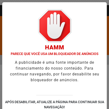
Entrar
AGORA AO VIVO
HAMM
Pesquisar Notícia
PARECE QUE VOCÊ USA UM BLOQUEADOR DE ANÚNCIOS
MENU
AR ENTRE AS CINCO CIDADES MAIS VIOLENTAS DO BRASIL E CAI PA
A publicidade é uma fonte importante de
financiamento do nosso conteúdo. Para
EM ALTA
continuar navegando, por favor desabilite seu
Geral
bloqueador de anúncios.
APÓS DESABILITAR, ATUALIZE A PÁGINA PARA CONTINUAR SUA
NAVEGAÇÃO!