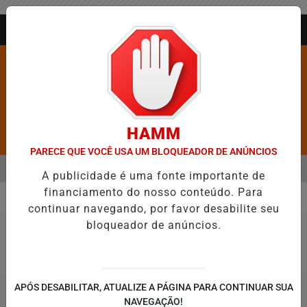
Entrar
AGORA AO VIVO
HAMM
Pesquisar Notícia
PARECE QUE VOCÊ USA UM BLOQUEADOR DE ANÚNCIOS
MENU
DADES MAIS VIOLENTAS DO BRASIL E CAI PARA A 6ª POSIÇÃO EM NO
A publicidade é uma fonte importante de
financiamento do nosso conteúdo. Para
EM ALTA
continuar navegando, por favor desabilite seu
Economia
bloqueador de anúncios.
APÓS DESABILITAR, ATUALIZE A PÁGINA PARA CONTINUAR SUA
NAVEGAÇÃO!