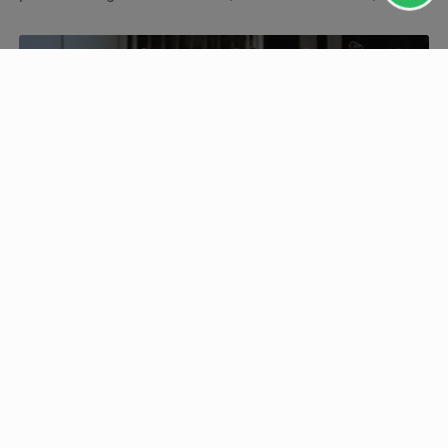
PROSSEGUIR
EDUCAÇÃO
Enade: prazo de recurso para atendimento
especial termina nesta sexta
Aplicação da prova ocorrerá em 29 de novembro em todo
o país.
Descubra Mais