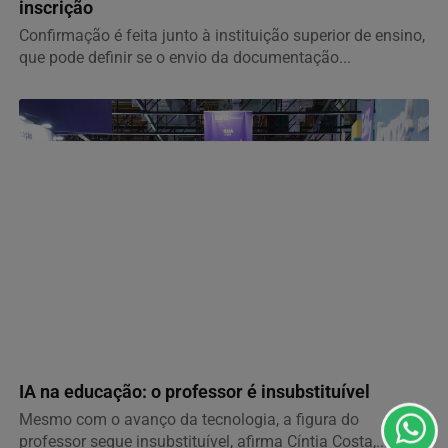
inscrição
Confirmação é feita junto à instituição superior de ensino,
que pode definir se o envio da documentação...
Termos de Uso e Privacidade
Esse site utiliza cookies para melhorar sua experiência
de navegação. Ao continuar o acesso, entendemos que
GERAL
você concorda com nossos Termos de Uso e
Privacidade.
IA na educação: o professor é insubstituível
PARA MAIS INFORMAÇÕES,
ACESSE NOSSOS TERMOS
Mesmo com o avanço da tecnologia, a figura do
CLICANDO AQUI
professor segue insubstituível, afirma Cíntia Costa,...