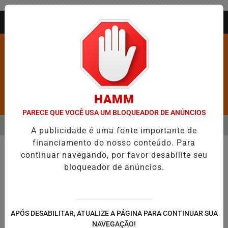
Entrar
AGORA AO VIVO
HAMM
Pesquisar Notícia
PARECE QUE VOCÊ USA UM BLOQUEADOR DE ANÚNCIOS
MENU
BARROS É CONFIRMADA NO DIA DO EVANGÉLICO EM JEQUIÉ E REF
A publicidade é uma fonte importante de
financiamento do nosso conteúdo. Para
EM ALTA
continuar navegando, por favor desabilite seu
bloqueador de anúncios.
APÓS DESABILITAR, ATUALIZE A PÁGINA PARA CONTINUAR SUA
NAVEGAÇÃO!