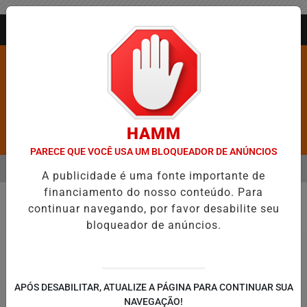
Entrar
AGORA AO VIVO
HAMM
Pesquisar Notícia
PARECE QUE VOCÊ USA UM BLOQUEADOR DE ANÚNCIOS
MENU
LICO EM JEQUIÉ E REFORÇA PROGRAMAÇÃO COM THALLES ROBERTO
A publicidade é uma fonte importante de
financiamento do nosso conteúdo. Para
EM ALTA
continuar navegando, por favor desabilite seu
Geral
bloqueador de anúncios.
APÓS DESABILITAR, ATUALIZE A PÁGINA PARA CONTINUAR SUA
NAVEGAÇÃO!