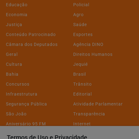
Educação
Policial
Economia
Agro
Justiça
Saúde
Conteúdo Patrocinado
Esportes
Câmara dos Deputados
Agência DINO
Geral
Direitos Humanos
Cultura
Jequié
Bahia
Brasil
Concursos
Trânsito
Infraestrutura
Editorial
Segurança Pública
Atividade Parlamentar
São João
Transparência
Aniversário 95 FM
Internet
Internacional
Meio Ambiente
Termos de Uso e Privacidade